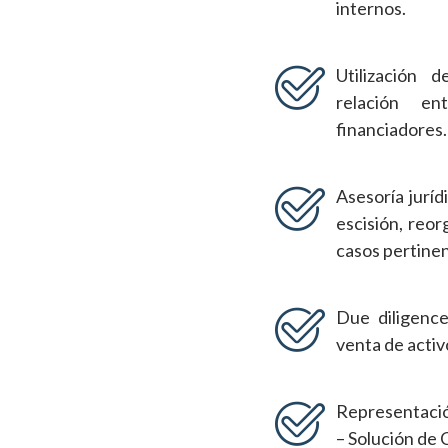
internos.
Utilización 
relación en
financiadores.
Asesoría juríd
escisión, reor
casos pertinen
Due diligence
venta de activ
Representación
– Solución de 