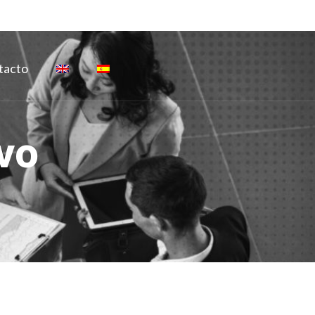
tacto
vo